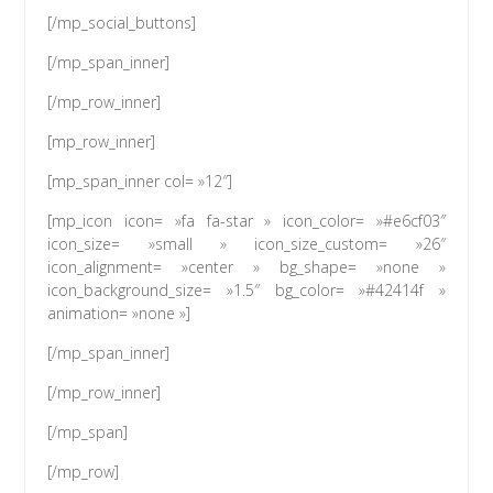
[/mp_social_buttons]
[/mp_span_inner]
[/mp_row_inner]
[mp_row_inner]
[mp_span_inner col= »12″]
[mp_icon icon= »fa fa-star » icon_color= »#e6cf03″
icon_size= »small » icon_size_custom= »26″
icon_alignment= »center » bg_shape= »none »
icon_background_size= »1.5″ bg_color= »#42414f »
animation= »none »]
[/mp_span_inner]
[/mp_row_inner]
[/mp_span]
[/mp_row]