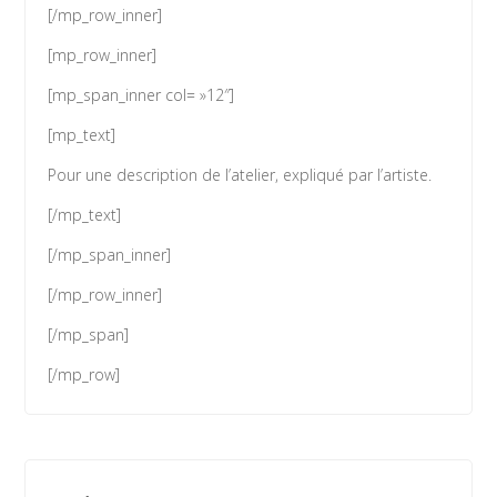
[/mp_row_inner]
[mp_row_inner]
[mp_span_inner col= »12″]
[mp_text]
Pour une description de l’atelier, expliqué par l’artiste.
[/mp_text]
[/mp_span_inner]
[/mp_row_inner]
[/mp_span]
[/mp_row]