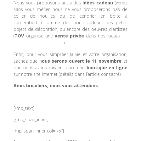
Nous vous proposons aussi des
idées cadeau
(venez
sans vous méfier, nous ne vous proposerons pas de
collier de nouilles ou de cendrier en boite à
camembert…) comme des bons cadeau, des petits
objets de décoration, ou encore des oeuvres d’artistes
(
TOV
organise une
vente privée
dans nos locaux,
cf
).
article qui lui est consacré
Enfin, pour vous simplifier la vie et votre organisation,
sachez que n
ous serons ouvert le 11 novembre
et
que nous avons mis en place une
boutique en ligne
sur notre site internet (détails dans l’article consacré).
Amis bricoliers, nous vous attendons
.
[/mp_text]
[/mp_span_inner]
[mp_span_inner col= »5″]