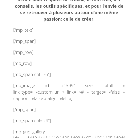
conseils, les outils spécifiques, et pour l’envie de
se retrouver à plusieurs autour d’une même
passion: celle de créer.
[/mp_text]
[/mp_span]
[/mp_row]
[mp_row]
[mp_span col= »5″]
[mp_image id= »1399″ size= »full »
link_type= »custom_url » link= »# » target= »false »
caption= »false » align= »left »]
[/mp_span]
[mp_span col= »4″]
[mp_grid_gallery