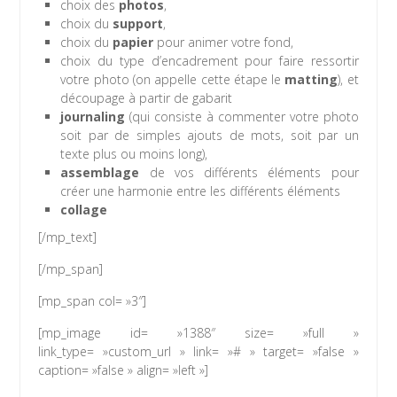
choix des
photos
,
choix du
support
,
choix du
papier
pour animer votre fond,
choix du type d’encadrement pour faire ressortir
votre photo (on appelle cette étape le
matting
),
et
découpage à partir de
gabarit
journaling
(qui consiste à commenter votre photo
soit par de simples ajouts de mots, soit par un
texte plus ou moins long),
assemblage
de vos différents éléments pour
créer une harmonie entre les différents éléments
collage
[/mp_text]
[/mp_span]
[mp_span col= »3″]
[mp_image id= »1388″ size= »full »
link_type= »custom_url » link= »# » target= »false »
caption= »false » align= »left »]