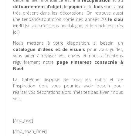
Cette année la tendance est à la
récupération
et au
détournement d’objet,
le
papier
et le
bois
sont ainsi
très présent dans les décorations. On retrouve aussi
une tendance tout droit sortie des années 70:
le clou
et fil
(si si ce n’est pas une blague, et le rendu est très
joli)
Nous mettons à votre disposition, si besoin, un
catalogue d’idées et de visuels
pour vous guider,
vous aider à réaliser vos envies et nous alimentons
régulièrement notre
page Pinterest consacrée à
Noël
.
La CabAnne dispose de tous les outils et de
l’inspiration dont vous pourriez avoir besoin pour
réaliser vos décorations alors n’hésitez pas à venir nous
voir.
[/mp_text]
[/mp_span_inner]