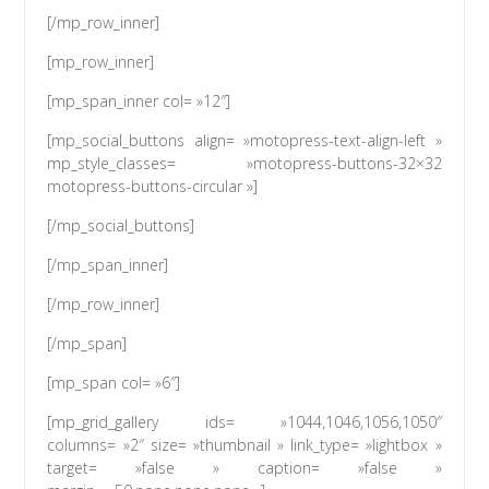
[/mp_row_inner]
[mp_row_inner]
[mp_span_inner col= »12″]
[mp_social_buttons align= »motopress-text-align-left »
mp_style_classes= »motopress-buttons-32×32
motopress-buttons-circular »]
[/mp_social_buttons]
[/mp_span_inner]
[/mp_row_inner]
[/mp_span]
[mp_span col= »6″]
[mp_grid_gallery ids= »1044,1046,1056,1050″
columns= »2″ size= »thumbnail » link_type= »lightbox »
target= »false » caption= »false »