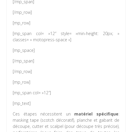
[/mp_span]
[/mp_row]
[mp_row]
[mp_span col= »12″ style= »min-height: 20px; »
classes= » motopress-space »]
[mp_space]
[/mp_span]
[/mp_row]
[mp_row]
[mp_span col= »12″]
[mp_text]
Ces étapes nécessitent un
matériel spécifique
:
masking tape (scotch décoratif), planche et gabarit de
découpe, cutter et scalpel (pour découpe très précise),