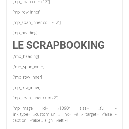
[mp_span col= »12″]
[mp_row_inner]
[mp_span_inner col= »12″]
[mp_heading]
LE SCRAPBOOKING
[/mp_heading]
[/mp_span_inner]
[/mp_row_inner]
[mp_row_inner]
[mp_span_inner col= »2″]
[mp_image id= »1390″ size= »full »
link_type= »custom_url » link= »# » target= »false »
caption= »false » align= »left »]