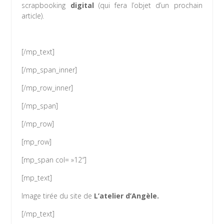
scrapbooking
digital
(qui fera l’objet d’un prochain
article).
[/mp_text]
[/mp_span_inner]
[/mp_row_inner]
[/mp_span]
[/mp_row]
[mp_row]
[mp_span col= »12″]
[mp_text]
Image tirée du site de
L’atelier d’Angèle.
[/mp_text]