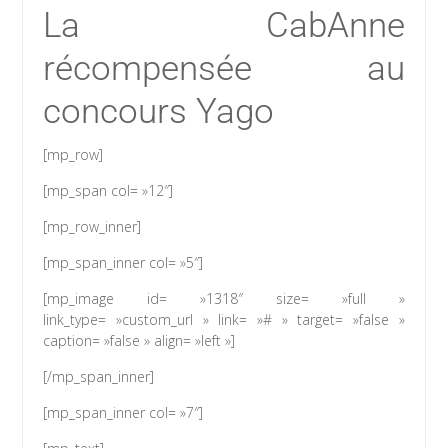
La CabAnne
récompensée au
concours Yago
[mp_row]
[mp_span col= »12″]
[mp_row_inner]
[mp_span_inner col= »5″]
[mp_image id= »1318″ size= »full »
link_type= »custom_url » link= »# » target= »false »
caption= »false » align= »left »]
[/mp_span_inner]
[mp_span_inner col= »7″]