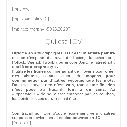
[mp_row]
[mp_span col= »12″]
[mp_text margin= »50,25,20,20″]
Qui est TOV
Diplômé en arts graphiques,
TOV est un artiste peintre
qui, en s’inspirant du travail de Tapiès, Rauschenberg,
Pollock, Warhol, Twonbly ou encore JonOne (street art),
a
créé son propre style.
Il utilise
les lignes
comme autant de moyens pour
créer
des visuels
, comme autant de
moyens pour
communiquer par d’autres vecteurs que les mots
.
Dans son travail,
rien n’est vain, tout a une fin, rien
n’est posé au hasard, tout a un sens
. Au
« spectateur » de se laisser emporter par les courbes,
les points, les couleurs, les matières…
Son travail sur toile s’ouvre également vers d’autres
supports et deviennent alors
des oeuvres en 3D
.
[/mp_text]