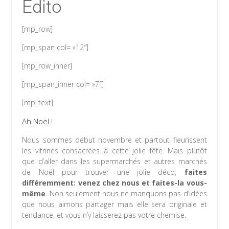
Edito
[mp_row]
[mp_span col= »12″]
[mp_row_inner]
[mp_span_inner col= »7″]
[mp_text]
Ah Noël !
Nous sommes début novembre et partout fleurissent
les vitrines consacrées à cette jolie fête. Mais plutôt
que d’aller dans les supermarchés et autres marchés
de Noël pour trouver une jolie déco,
faites
différemment: venez chez nous et faites-la vous-
même
. Non seulement nous ne manquons pas d’idées
que nous aimons partager mais elle sera originale et
tendance, et vous n’y laisserez pas votre chemise.