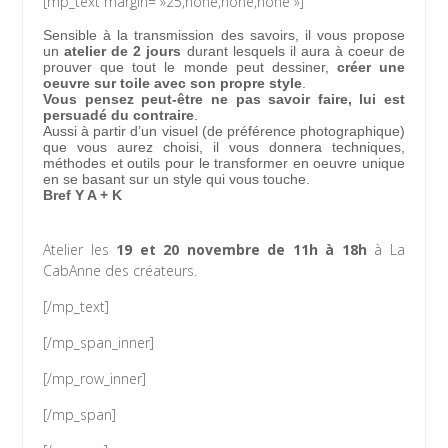
[mp_text margin= »25,none,none,none »]
Sensible à la transmission des savoirs, il vous propose
un
atelier de 2 jours
durant lesquels il aura à coeur de
prouver que tout le monde peut dessiner,
créer une
oeuvre sur toile avec son propre style
.
Vous pensez peut-être ne pas savoir faire, lui est
persuadé du contraire
.
Aussi à partir d’un visuel (de préférence photographique)
que vous aurez choisi, il vous donnera techniques,
méthodes et outils pour le transformer en oeuvre unique
en se basant sur un style qui vous touche.
Bref Y A + K
Atelier les
19 et 20 novembre de 11h à 18h
à La
CabAnne des créateurs.
[/mp_text]
[/mp_span_inner]
[/mp_row_inner]
[/mp_span]