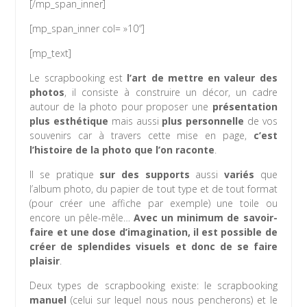
[/mp_span_inner]
[mp_span_inner col= »10″]
[mp_text]
Le scrapbooking est
l’art de mettre en valeur des
photos
, il consiste à construire un décor, un cadre
autour de la photo pour proposer une
présentation
plus esthétique
mais aussi
plus personnelle
de vos
souvenirs car à travers cette mise en page,
c’est
l’histoire de la photo que l’on raconte
.
Il se pratique
sur des supports
aussi
variés
que
l’album photo, du papier de tout type et de tout format
(pour créer une affiche par exemple) une toile ou
encore un pêle-mêle…
Avec un minimum de savoir-
faire et une dose d’imagination, il est possible de
créer de splendides visuels et donc de se faire
plaisir
.
Deux types de scrapbooking existe: le scrapbooking
manuel
(celui sur lequel nous nous pencherons) et le