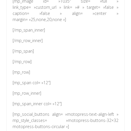
[mp_image id= »1035″ size= »full »
link_type= »custom_url » link= »# » target= »false »
caption= »false » align= »center »
margin= »25,none,20,none »]
[/mp_span_inner]
[/mp_row_inner]
[/mp_span]
[/mp_row]
[mp_row]
[mp_span col= »12″]
[mp_row_inner]
[mp_span_inner col= »12″]
[mp_social_buttons align= »motopress-text-align-left »
mp_style_classes= »motopress-buttons-32×32
motopress-buttons-circular »]