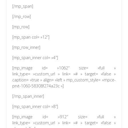
[/mp_span]
[/mp_row]
[mp_row]
[mp_span col= »12″]
[mp_row_inner]
[mp_span_inner col= »4″]
[mp_image id= »1062″ size= »full »
link_type= »custom_url » link= »# » target= »false »
caption= »true » align= »left » mp_custom_style= »mpce-
prvt-1060-58308f274a23c »]
[/mp_span_inner]
[mp_span_inner col= »8″]
[mp_image id= »912″ size= »full »
link_type= »custom_url » link= »# » target= »false »