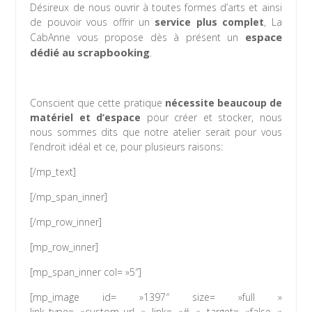
Désireux de nous ouvrir à toutes formes d’arts et ainsi
de pouvoir vous offrir un
service plus complet
, La
espace
CabAnne vous propose dès à présent un
dédié au scrapbooking
.
Conscient que cette pratique
nécessite beaucoup de
matériel et d’espace
pour créer et stocker, nous
nous sommes dits que notre atelier serait pour vous
l’endroit idéal et ce, pour plusieurs raisons:
[/mp_text]
[/mp_span_inner]
[/mp_row_inner]
[mp_row_inner]
[mp_span_inner col= »5″]
[mp_image id= »1397″ size= »full »
link_type= »custom_url » link= »# » target= »false »