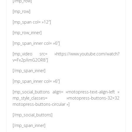
[/mp_row]
[mp_row]
[mp_span col= »12″]
[mp_row_inner]
[mp_span_inner col= »6″]
[mp_video src= »https://www.youtube.com/watch?
v=Fx2pXmG2OR8″]
[/mp_span_inner]
[mp_span_inner col= »6″]
[mp_social_buttons align= »motopress-text-align-left »
mp_style_classes= »motopress-buttons-32×32
motopress-buttons-circular »]
[/mp_social_buttons]
[/mp_span_inner]