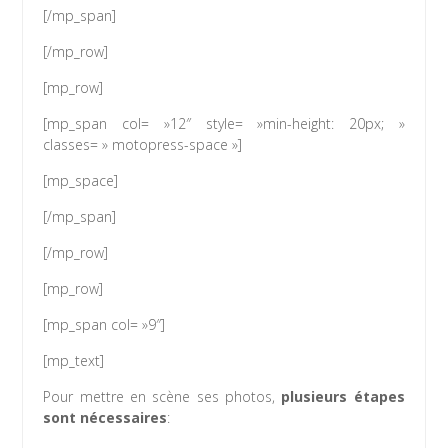
[/mp_span]
[/mp_row]
[mp_row]
[mp_span col= »12″ style= »min-height: 20px; »
classes= » motopress-space »]
[mp_space]
[/mp_span]
[/mp_row]
[mp_row]
[mp_span col= »9″]
[mp_text]
Pour mettre en scène ses photos,
plusieurs étapes
sont nécessaires
: