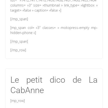
ids= »1412,1411,1410,1409,1408,1407,1406,1405,1404″
columns= »3″ size= »thumbnail » link_type= »lightbox »
target= »false » caption= »false »]
[/mp_span]
[mp_span col= »3″ classes= » motopress-empty mp-
hidden-phone »]
[/mp_span]
[/mp_row]
Le petit dico de La
CabAnne
[mp_row]