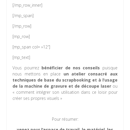
[/mp_row_inner]
[/mp_span]
[/mp_row]
[mp_row]
[mp_span col= »12″]
[mp_text]
Vous pourrez
bénéficier de nos conseils
puisque
nous mettons en place
un atelier consacré aux
techniques de base du scrapbooking et à l’usage
de la machine de gravure et de découpe laser
ou
« comment intégrer son utilisation dans ce loisir pour
créer ses propres visuels »
Pour résumer:
venez pour l’espace de travail, le matériel, les