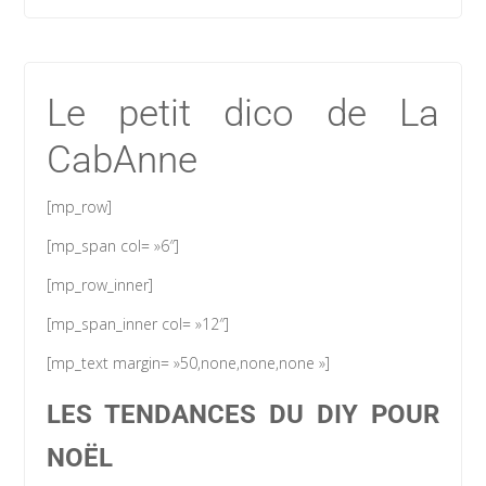
Le petit dico de La
CabAnne
[mp_row]
[mp_span col= »6″]
[mp_row_inner]
[mp_span_inner col= »12″]
[mp_text margin= »50,none,none,none »]
LES TENDANCES DU DIY POUR
NOËL