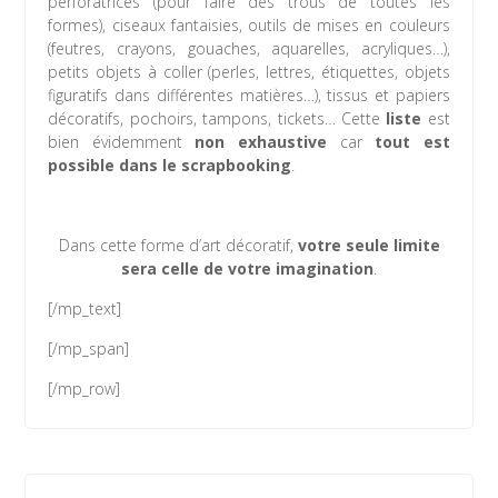
perforatrices (pour faire des trous de toutes les
formes), ciseaux fantaisies, outils de mises en couleurs
(feutres, crayons, gouaches, aquarelles, acryliques…),
petits objets à coller (perles, lettres, étiquettes, objets
figuratifs dans différentes matières…), tissus et papiers
décoratifs, pochoirs, tampons, tickets… Cette
liste
est
bien évidemment
non exhaustive
car
tout est
possible dans le scrapbooking
.
Dans cette forme d’art décoratif,
votre seule limite
sera celle de votre imagination
.
[/mp_text]
[/mp_span]
[/mp_row]