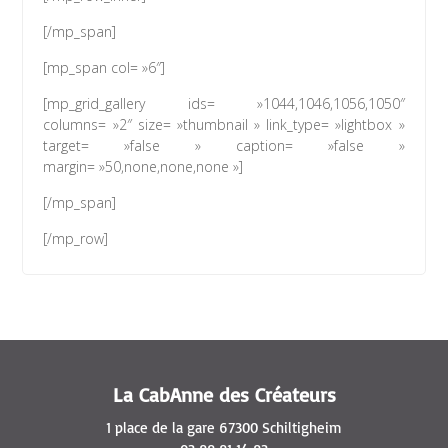
[/mp_span]
[mp_span col= »6″]
[mp_grid_gallery ids= »1044,1046,1056,1050″
columns= »2″ size= »thumbnail » link_type= »lightbox »
target= »false » caption= »false »
margin= »50,none,none,none »]
[/mp_span]
[/mp_row]
La CabAnne des Créateurs
1 place de la gare 67300 Schiltigheim