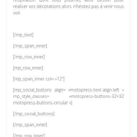
réaliser vos décorations alors n’hésitez pas à venir nous
voir.
[/mp_text]
[/mp_span_inner]
[/mp_row_inner]
[mp_row_inner]
[mp_span_inner col= »12″]
[mp_social_buttons align= »motopress-text-align-left »
mp_style_classes= »motopress-buttons-32×32
motopress-buttons-circular »]
[/mp_social_buttons]
[/mp_span_inner]
[/mp_row_inner]