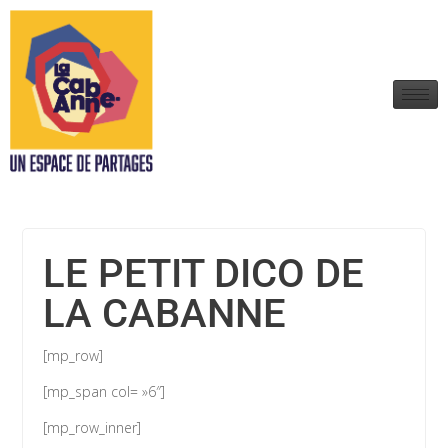
LE PETIT DICO DE
LA CABANNE
[mp_row]
[mp_span col= »6″]
[mp_row_inner]