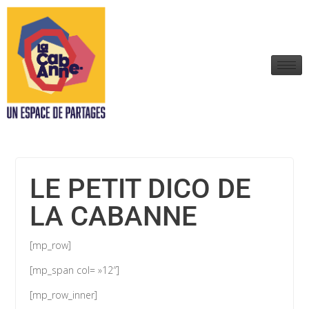
LE PETIT DICO DE
LA CABANNE
[mp_row]
[mp_span col= »12″]
[mp_row_inner]