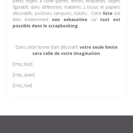
petits objets à coller (perles, lettres, étiquettes, objets
figuratifs dans différentes matières…), tissus et papiers
décoratifs, pochoirs, tampons, tickets… Cette
liste
est
bien évidemment
non exhaustive
car
tout est
possible dans le scrapbooking
.
Dans cette forme d’art décoratif,
votre seule limite
sera celle de votre imagination
.
[/mp_text]
[/mp_span]
[/mp_row]