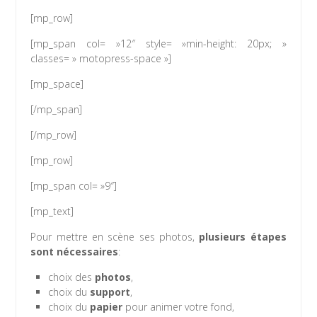
[mp_row]
[mp_span col= »12″ style= »min-height: 20px; »
classes= » motopress-space »]
[mp_space]
[/mp_span]
[/mp_row]
[mp_row]
[mp_span col= »9″]
[mp_text]
Pour mettre en scène ses photos,
plusieurs étapes
sont nécessaires
:
choix des
photos
,
choix du
support
,
choix du
papier
pour animer votre fond,