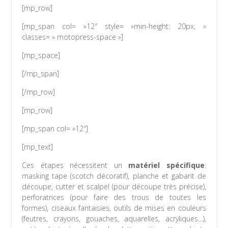
[mp_row]
[mp_span col= »12″ style= »min-height: 20px; »
classes= » motopress-space »]
[mp_space]
[/mp_span]
[/mp_row]
[mp_row]
[mp_span col= »12″]
[mp_text]
Ces étapes nécessitent un
matériel spécifique
:
masking tape (scotch décoratif), planche et gabarit de
découpe, cutter et scalpel (pour découpe très précise),
perforatrices (pour faire des trous de toutes les
formes), ciseaux fantaisies, outils de mises en couleurs
(feutres, crayons, gouaches, aquarelles, acryliques…),