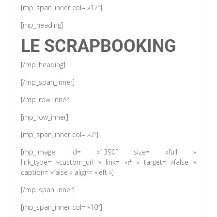
[mp_span_inner col= »12″]
[mp_heading]
LE SCRAPBOOKING
[/mp_heading]
[/mp_span_inner]
[/mp_row_inner]
[mp_row_inner]
[mp_span_inner col= »2″]
[mp_image id= »1390″ size= »full »
link_type= »custom_url » link= »# » target= »false »
caption= »false » align= »left »]
[/mp_span_inner]
[mp_span_inner col= »10″]