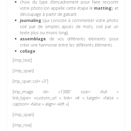
choix du type d’encadrement pour faire ressortir
votre photo (on appelle cette étape le
matting
),
et
découpage à partir de
gabarit
journaling
(qui consiste à commenter votre photo
soit par de simples ajouts de mots, soit par un
texte plus ou moins long),
assemblage
de vos différents éléments pour
créer une harmonie entre les différents éléments
collage
[/mp_text]
[/mp_span]
[mp_span col= »3″]
[mp_image id= »1388″ size= »full »
link_type= »custom_url » link= »# » target= »false »
caption= »false » align= »left »]
[/mp_span]
[/mp_row]