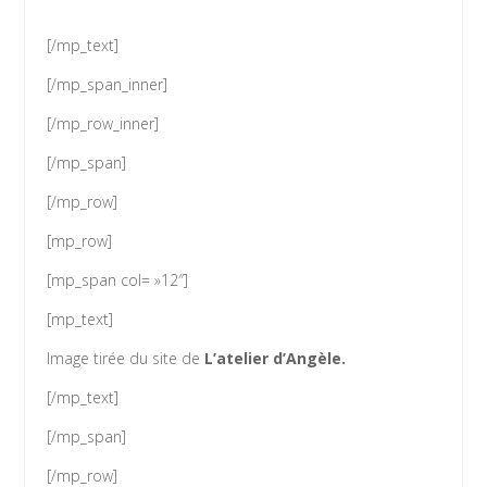
[/mp_text]
[/mp_span_inner]
[/mp_row_inner]
[/mp_span]
[/mp_row]
[mp_row]
[mp_span col= »12″]
[mp_text]
Image tirée du site de
L’atelier d’Angèle.
[/mp_text]
[/mp_span]
[/mp_row]