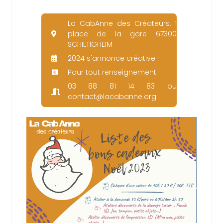
La CabAnne des Créateurs, 1
place de la gare 67300
SCHILTIGHEIM
2024 s'annonce créative !
Pour tout renseignement :
03 88 81 14 83 ou
contact@lacabanne.org