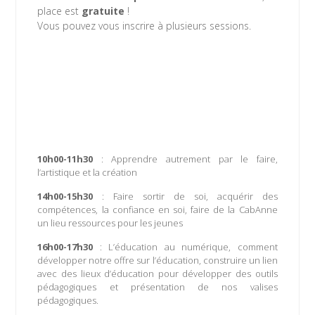
place est
gratuite
!
Vous pouvez vous inscrire à plusieurs sessions.
Mercredi 26 mai : Journée sur l'éducation
Jeudi 27 mai : Journée sur l'entreprise &
teambuilding
Vendredi 28 mai : Tiers-Lieux, ESS et
développement durable
10h00-11h30
: Apprendre autrement par le faire,
l’artistique et la création
14h00-15h30
: Faire sortir de soi, acquérir des
compétences, la confiance en soi, faire de la CabAnne
un lieu ressources pour les jeunes
16h00-17h30
: L’éducation au numérique, comment
développer notre offre sur l’éducation, construire un lien
avec des lieux d’éducation pour développer des outils
pédagogiques et présentation de nos valises
pédagogiques.