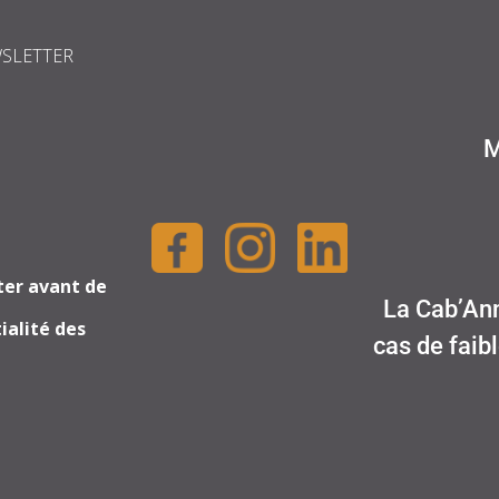
WSLETTER
M
ter avant de
La Cab’Ann
ialité des
cas de faib